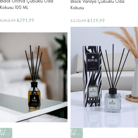
Black Orchid Çubuklu Oda
Black Vanilya Çubuklu Oda
Kokusu 100 ML
Kokusu
₺
291,99
₺
119,99
₺
363,99
₺
170,99
-20%
-20%