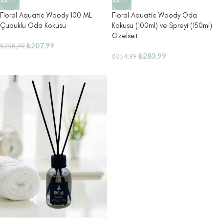
-20%
-20%
Floral Aquatic Woody 100 ML
Floral Aquatic Woody Oda
Çubuklu Oda Kokusu
Kokusu (100ml) ve Spreyi (150ml)
Özelset
₺
207,99
₺
258,99
₺
283,99
₺
354,99