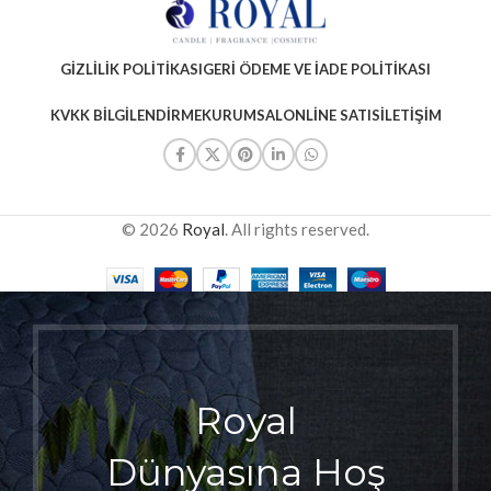
GIZLILIK POLITIKASI
GERI ÖDEME VE İADE POLITIKASI
KVKK BILGILENDIRME
KURUMSAL
ONLINE SATIS
İLETIŞIM
© 2026
Royal
. All rights reserved.
Royal
Dünyasına Hoş