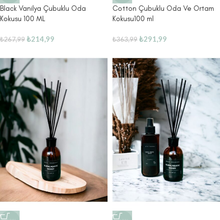
Cotton Çubuklu Oda Ve Ortam
Black Vanilya Çubuklu Oda
Kokusu100 ml
Kokusu 100 ML
₺
291,99
₺
214,99
₺
363,99
₺
267,99