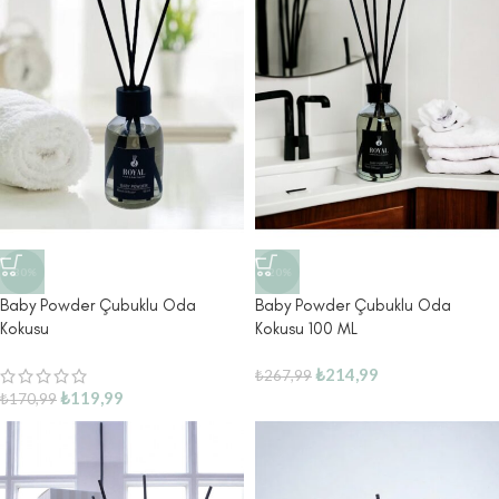
-30%
-20%
Baby Powder Çubuklu Oda
Baby Powder Çubuklu Oda
Kokusu
Kokusu 100 ML
₺
214,99
₺
267,99
₺
119,99
₺
170,99