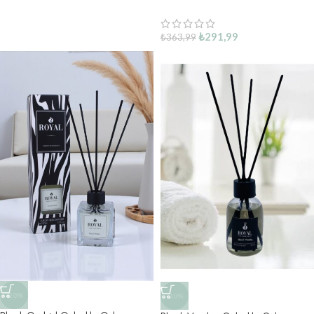
₺
291,99
₺
363,99
-20%
-30%