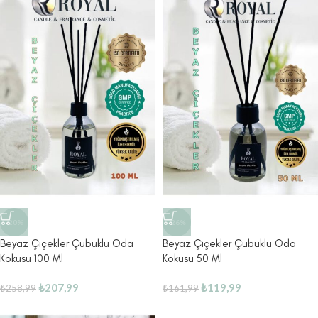
-20%
-26%
Beyaz Çiçekler Çubuklu Oda
Beyaz Çiçekler Çubuklu Oda
Kokusu 100 Ml
Kokusu 50 Ml
₺
207,99
₺
119,99
₺
258,99
₺
161,99