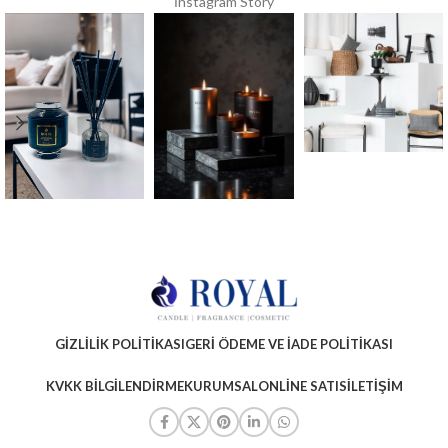
İnstagram Story
GIZLILIK POLITIKASI
GERI ÖDEME VE İADE POLITIKASI
KVKK BILGILENDIRME
KURUMSAL
ONLINE SATIS
İLETIŞIM