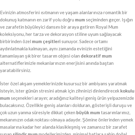
Evinizin atmosferini ısıtmanın ve yaşam alanlarınıza romantik bir
dokunuş katmanın en zarif yolu doğru
mum
seçiminden geçer. Işığın
ve zarafetin büyüleyici dansını bir araya getiren Royal Mum
koleksiyonu, her tarza ve dekorasyon stiline uyum sağlayacak
birbirinden özel
mum çeşitleri
sunuyor. Sadece ortamı
aydınlatmakla kalmayan, aynı zamanda evinizin estetiğini
tamamlayan şık birer tasarım objesi olan
dekoratif mum
alternatiflerimizle mekanlarınızın enerjisini anında baştan
yaratabilirsiniz.
İster özel akşam yemeklerinizde kusursuz bir ambiyans yaratmak
isteyin, ister günün stresini atmak için zihninizi dinlendirecek
kokulu
mum
seçenekleri arayın; aradığınız kaliteyi geniş ürün yelpazemizde
bulacaksınız. Özellikle geniş alanları dolduran, gösterişli duruşu ve
çok uzun yanma süresiyle dikkat çeken
büyük mum
tasarımlarımız,
mekanınızın odak noktası olmaya adaydır. Şömine önlerinden yemek
masalarına kadar her alanda klasikleşmiş ve zamansız bir zarafet
sunan
silindir mum
modellerimizden, minimal hatlara sahip doğal