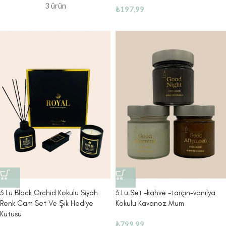
3 ürün
₺
197,99
3 Lü Black Orchid Kokulu Siyah
3 Lü Set -kahve -tarçın-vanılya
Renk Cam Set Ve Şık Hediye
Kokulu Kavanoz Mum
Kutusu
₺
799,99