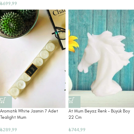
₺
699,99
Aromatik White Jasmin 7 Adet
At Mum Beyaz Renk – Büyük Boy
Tealight Mum
22 Cm
₺
289,99
₺
744,99