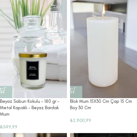
Beyaz Sabun Kokulu – 180 gr –
Blok Mum 15X30 Cm Çap 15 Cm
Metal Kapaklı – Beyaz Bardak
Boy 30 Cm
Mum
₺
1.900,99
₺
349,99