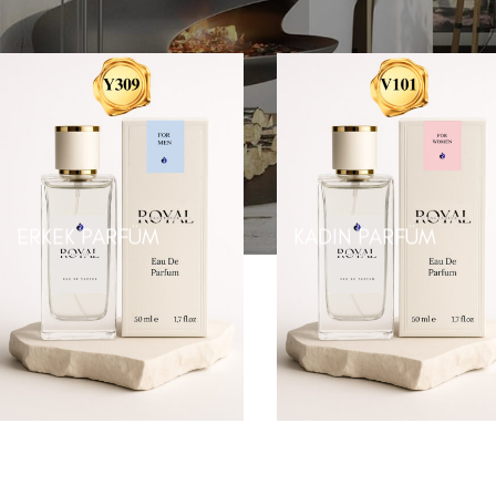
Royal Mum
/
Parfüm
ERKEK PARFÜM
KADIN PARFÜM