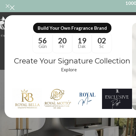
1000
ONL
Build Your Own Fragrance Brand
56
20
19
00
Gün
Hr
Dak
Sc
Create Your Signature Collection
Explore
ODA KOKUSU
M
86 Ürünler
10
En seçkin parfüm çeşitlerini ve dünyaca ünlü kokuların yüksek kaliteli
koleksiyonumuza göz atın.