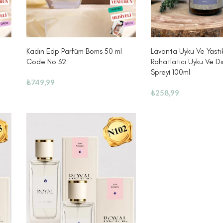
Kadın Edp Parfüm Boms 50 ml
Lavanta Uyku Ve Yastı
Code No 32
Rahatlatıcı Uyku Ve D
Spreyi 100ml
₺
749,99
₺
258,99