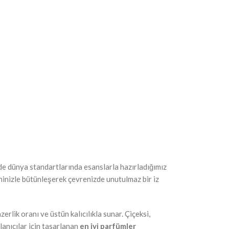
de dünya standartlarında esanslarla hazırladığımız
ninizle bütünleşerek çevrenizde unutulmaz bir iz
rlik oranı ve üstün kalıcılıkla sunar. Çiçeksi,
lanıcılar için tasarlanan
en iyi parfümler