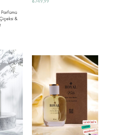
₺
749,99
 Parfümü
 Çiçeksi &
t