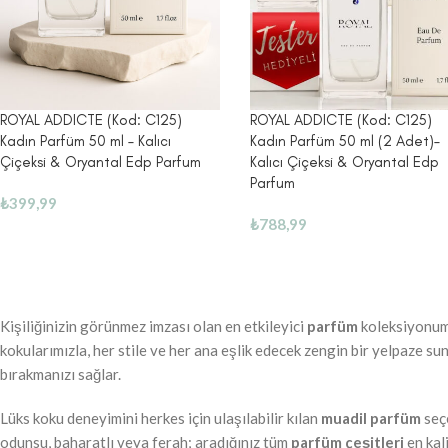
ROYAL ADDICTE (Kod: C125)
ROYAL ADDICTE (Kod: C125)
Kadın Parfüm 50 ml – Kalıcı
Kadın Parfüm 50 ml (2 Adet)–
Çiçeksi & Oryantal Edp Parfum
Kalıcı Çiçeksi & Oryantal Edp
Parfum
₺
399,99
₺
788,99
Kişiliğinizin görünmez imzası olan en etkileyici
parfüm
koleksiyonumu
kokularımızla, her stile ve her ana eşlik edecek zengin bir yelpaze s
bırakmanızı sağlar.
Lüks koku deneyimini herkes için ulaşılabilir kılan
muadil parfüm
seçe
odunsu, baharatlı veya ferah; aradığınız tüm
parfüm çeşitleri
en kal