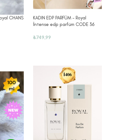
Royal CHANS
KADIN EDP PARFÜM – Royal
0
İntense edp parfüm CODE 36
₺
749,99