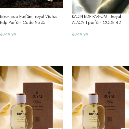
Erkek Edp Parfüm -royal Victus
KADIN EDP PARFÜM – Royal
Edp Parfüm Code No 35
ALACATI parfüm CODE 42
₺
749,99
₺
749,99