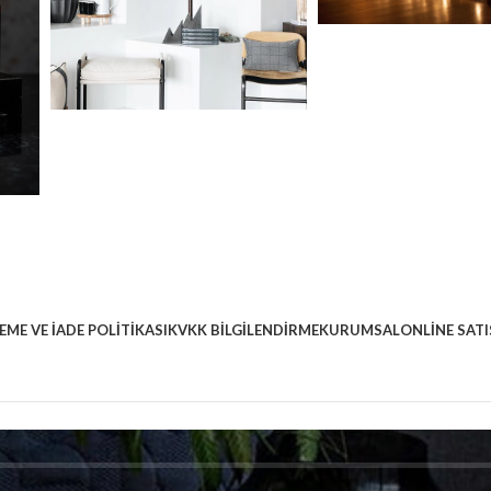
EME VE İADE POLITIKASI
KVKK BILGILENDIRME
KURUMSAL
ONLINE SATI