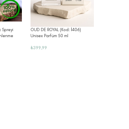
k Spreyi
OUD DE ROYAL (Kod: İ406)
inlenme
Unisex Parfüm 50 ml
₺
399,99