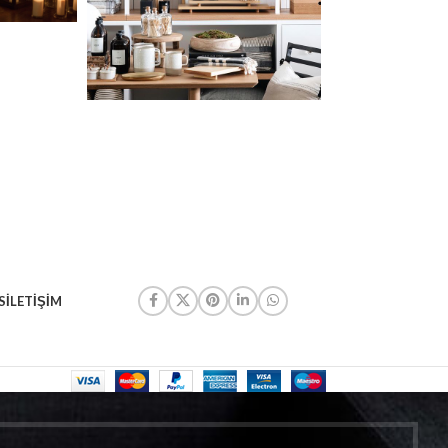
S
İLETIŞIM