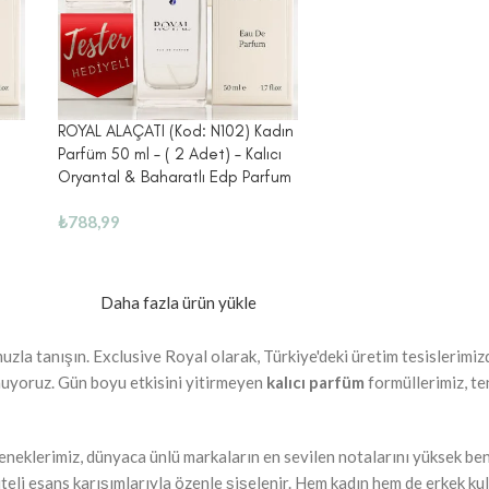
ROYAL ALAÇATI (Kod: N102) Kadın
Parfüm 50 ml – ( 2 Adet) – Kalıcı
Oryantal & Baharatlı Edp Parfum
₺
788,99
Daha fazla ürün yükle
zla tanışın. Exclusive Royal olarak, Türkiye'deki üretim tesislerimiz
unuyoruz. Gün boyu etkisini yitirmeyen
kalıcı parfüm
formüllerimiz, te
neklerimiz, dünyaca ünlü markaların en sevilen notalarını yüksek benze
iteli esans karışımlarıyla özenle şişelenir. Hem kadın hem de erkek kul