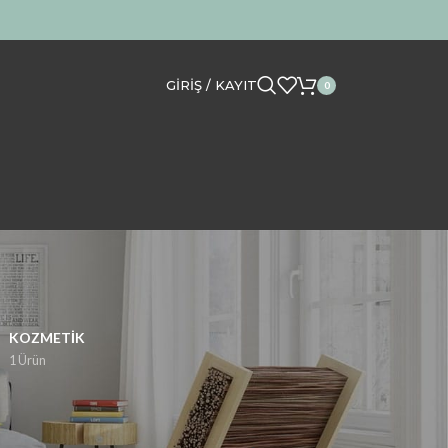
GIRIŞ / KAYIT
0
KOZMETIK
1 Ürün
her bütçeye uygun parfüm fiyatları için hemen