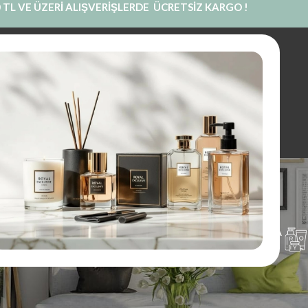
 TL VE ÜZERİ ALIŞVERİŞLERDE ÜCRETSİZ KARGO !
INE SATIŞ
PRIVATE LABEL
BLOG
KURUMSAL
İLETIŞIM
Parfüm
UM
PARFÜM
KOKU KESESI
KOLONYA
1 Ürünler
97 Ürünler
14 Ürünler
16 Ürünler
 muadillerini Exclusive Royal farkıyla keşfedin. Etkileyici, kalıcı ve 