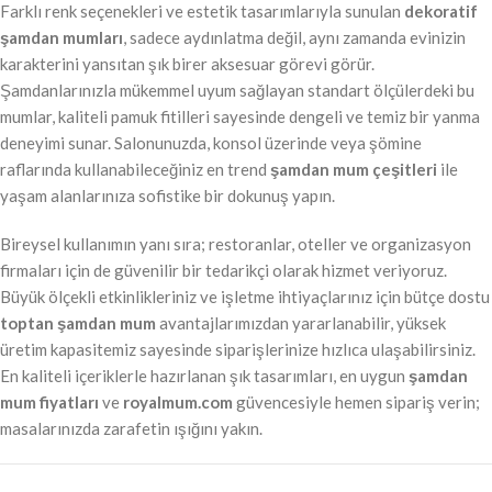
Farklı renk seçenekleri ve estetik tasarımlarıyla sunulan
dekoratif
şamdan mumları
, sadece aydınlatma değil, aynı zamanda evinizin
karakterini yansıtan şık birer aksesuar görevi görür.
Şamdanlarınızla mükemmel uyum sağlayan standart ölçülerdeki bu
mumlar, kaliteli pamuk fitilleri sayesinde dengeli ve temiz bir yanma
deneyimi sunar. Salonunuzda, konsol üzerinde veya şömine
raflarında kullanabileceğiniz en trend
şamdan mum çeşitleri
ile
yaşam alanlarınıza sofistike bir dokunuş yapın.
Bireysel kullanımın yanı sıra; restoranlar, oteller ve organizasyon
firmaları için de güvenilir bir tedarikçi olarak hizmet veriyoruz.
Büyük ölçekli etkinlikleriniz ve işletme ihtiyaçlarınız için bütçe dostu
toptan şamdan mum
avantajlarımızdan yararlanabilir, yüksek
üretim kapasitemiz sayesinde siparişlerinize hızlıca ulaşabilirsiniz.
En kaliteli içeriklerle hazırlanan şık tasarımları, en uygun
şamdan
mum fiyatları
ve
royalmum.com
güvencesiyle hemen sipariş verin;
masalarınızda zarafetin ışığını yakın.