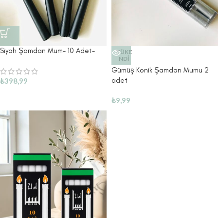
Siyah Şamdan Mum- 10 Adet-
TÜKE
NDI
Gümüş Konik Şamdan Mumu 2
adet
₺
398,99
₺
9,99