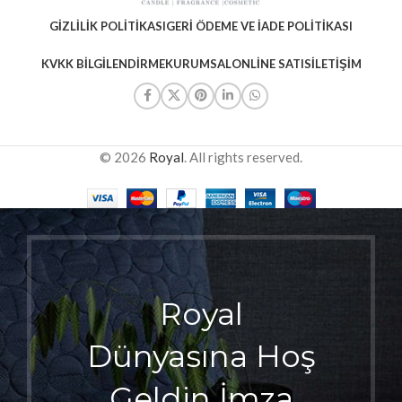
GIZLILIK POLITIKASI
GERI ÖDEME VE İADE POLITIKASI
KVKK BILGILENDIRME
KURUMSAL
ONLINE SATIS
İLETIŞIM
© 2026
Royal
. All rights reserved.
Royal
Dünyasına Hoş
Geldin İmza