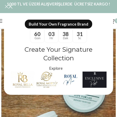
1000 TL VE ÜZERİ ALIŞVERİŞLERDE ÜCRETSİZ KARGO !
Build Your Own Fragrance Brand
60
03
38
31
Gün
Hr
Dak
Sc
Create Your Signature
Collection
Explore