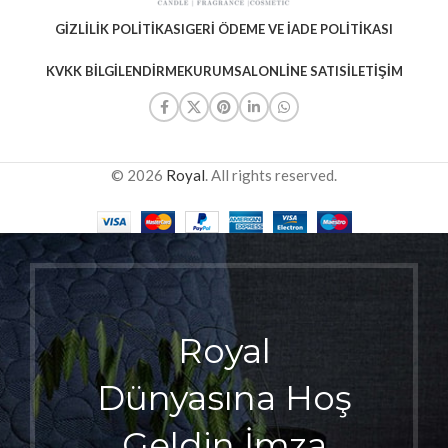
GIZLILIK POLITIKASI
GERI ÖDEME VE İADE POLITIKASI
KVKK BILGILENDIRME
KURUMSAL
ONLINE SATIS
İLETIŞIM
© 2026
Royal
. All rights reserved.
Royal
Dünyasına Hoş
Geldin İmza