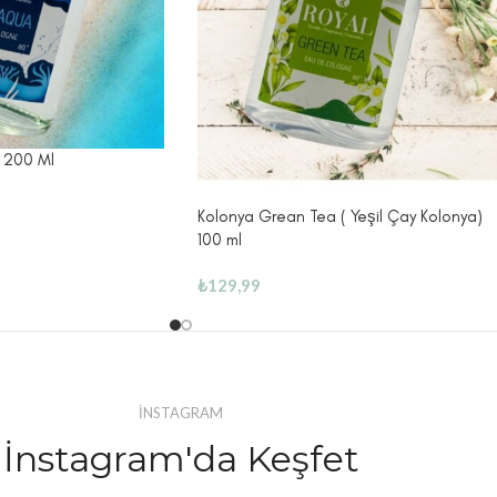
 200 Ml
Kolonya Grean Tea ( Yeşil Çay Kolonya)
100 ml
₺
129,99
İNSTAGRAM
İnstagram'da Keşfet