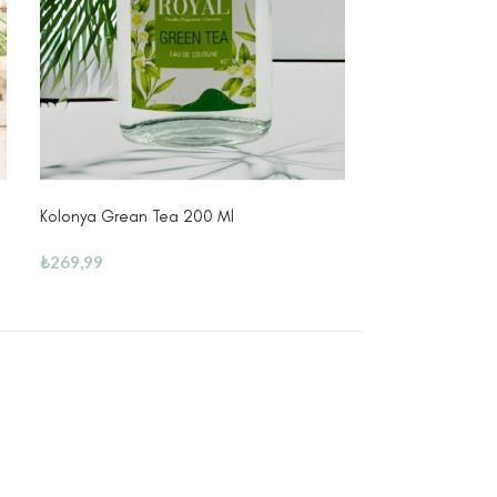
Kolonya Grean Tea 200 Ml
Kolonya Ice 100 
₺
269,99
₺
129,99