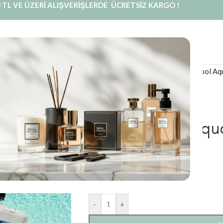
 TL VE ÜZERİ ALIŞVERİŞLERDE ÜCRETSİZ KARGO !
INE SATIŞ
PRIVATE LABEL
BLOG
KURUMSAL
İLETIŞIM
Royal Mum
/
Kolonya
/
Kolonya Cool Aq
Kolonya Cool Aqu
₺
129,99
Cool Aqua
-
+