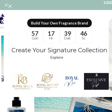
1000
ONL
Build Your Own Fragrance Brand
57
17
39
45
Gün
Hr
Dak
Sc
Create Your Signature Collection
Explore