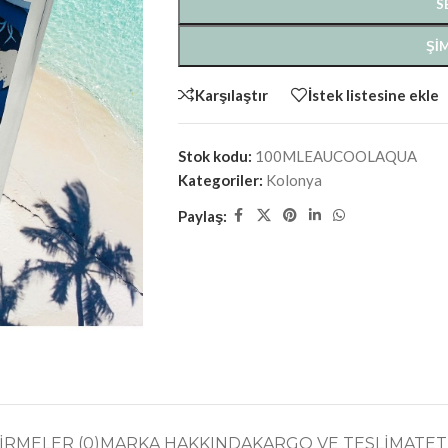
S
ŞIM
Karşılaştır
İstek listesine ekle
Stok kodu:
100MLEAUCOOLAQUA
Kategoriler:
Kolonya
Paylaş:
RMELER (0)
MARKA HAKKINDA
KARGO VE TESLIMAT
ET