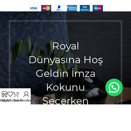
Royal
Dünyasına Hoş
Geldin İmza
Kokunu
Seçerken
Mağaza
İstek listesi
Sepet
Hesabım
Ayrıcalığı
Hisset.