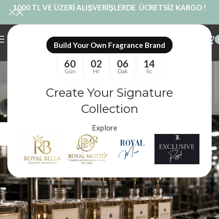
1000 TL VE ÜZERİ ALIŞVERİŞLERDE ÜCRETSİZ KARGO !
Build Your Own Fragrance Brand
60
02
06
14
Etiket arşivleri: kendi
Gün
Hr
Dak
Sc
markana özel parfüm
Create Your Signature
Collection
Royal Mum
/
Blog
/
kendi markana özel parfüm
Explore
08
HAZ