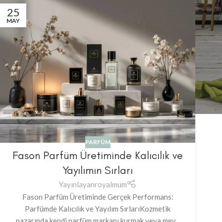
25
MAY
PARFÜM
Fason Parfüm Üretiminde Kalıcılık ve
Yayılımın Sırları
Yayınlayan
royalmum
Fason Parfüm Üretiminde Gerçek Performans:
Parfümde Kalıcılık ve Yayılım SırlarıKozmetik
pazarında kendi parfüm markanı kurmak veya mev...