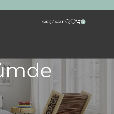
GIRIŞ / KAYIT
0
rfümde