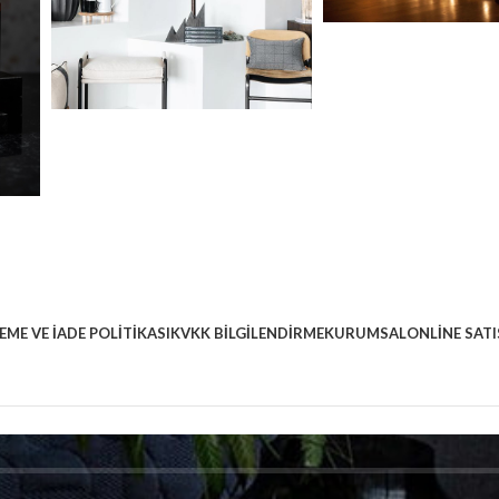
EME VE İADE POLITIKASI
KVKK BILGILENDIRME
KURUMSAL
ONLINE SATI