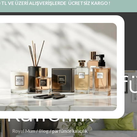
 TL VE ÜZERİ ALIŞVERİŞLERDE ÜCRETSİZ KARGO !
INE SATIŞ
PRIVATE LABEL
BLOG
KURUMSAL
İLETIŞIM
rşivleri: pa
kalıcılık
Royal Mum
/
Blog
/
parfümde kalıcılık