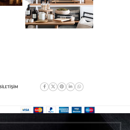
S
İLETIŞIM