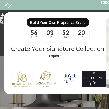
1000
ONL
Build Your Own Fragrance Brand
56
03
52
19
Gün
Hr
Dak
Sc
Create Your Signature Collection
Explore
Etiket a