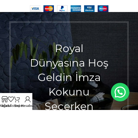
Royal
Dünyasına Hoş
Geldin İmza
Kokunu
Seçerken
Mağaza
İstek listesi
Sepet
Hesabım
Ayrıcalığı
Hisset.