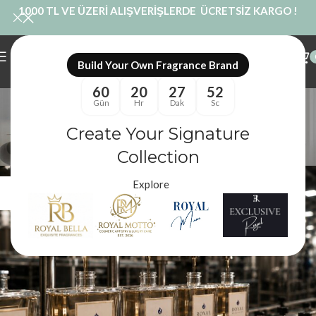
1000 TL VE ÜZERİ ALIŞVERİŞLERDE ÜCRETSİZ KARGO !
Build Your Own Fragrance Brand
60
20
27
51
Etiket arşivleri: private
Gün
Hr
Dak
Sc
label kozmetik üretimi
Create Your Signature
Collection
Royal Mum
/
Blog
/
private label kozmetik üretimi
Explore
08
HAZ