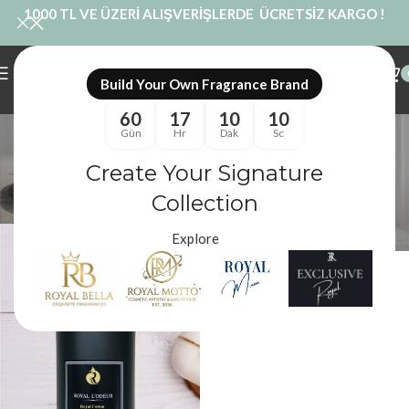
1000 TL VE ÜZERİ ALIŞVERİŞLERDE ÜCRETSİZ KARGO !
Build Your Own Fragrance Brand
60
17
10
10
1 litre vanilya koku
Gün
Hr
Dak
Sc
Kategoriler
Create Your Signature
Royal Mum
/
Ürünler “1 litre vanilya koku” olarak etiketlendi
Filtreler
Collection
Explore