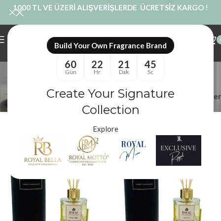
1000 TL VE ÜZERİ ALIŞVERİŞLERDE ÜCRETSİZ KARGO !
Build Your Own Fragrance Brand
60
22
21
45
100ml Çubuklu
Gün
Hr
Dak
Sc
Kategoriler
Create Your Signature
Filtreler
Royal Mum
/
Ürünler “100ml Çubuklu” olarak etiketlendi
Collection
Explore