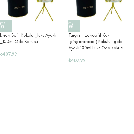
Linen Soft Kokulu _lüks Ayaklı
Tarçınlı –zencefili Kek
_100ml Oda Kokusu
(gingerbread ) Kokulu -gold
Ayaklı 100ml Lüks Oda Kokusu
₺
407,99
₺
407,99