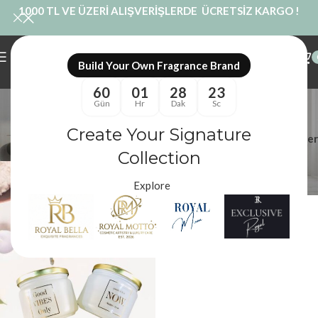
1000 TL VE ÜZERİ ALIŞVERİŞLERDE ÜCRETSİZ KARGO !
Build Your Own Fragrance Brand
60
01
28
23
2li Mum Paketi
Gün
Hr
Dak
Sc
Kategoriler
Create Your Signature
Filtreler
Royal Mum
/
Ürünler “2li Mum Paketi” olarak etiketlendi
Collection
Explore