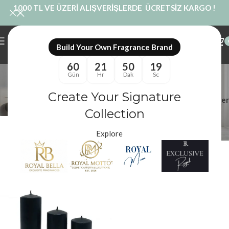
1000 TL VE ÜZERİ ALIŞVERİŞLERDE ÜCRETSİZ KARGO !
Build Your Own Fragrance Brand
60
21
50
18
3lü Silindir Set
Gün
Hr
Dak
Sc
Kategoriler
Create Your Signature
Filtreler
Royal Mum
/
Ürünler “3lü Silindir Set” olarak etiketlendi
Collection
Explore