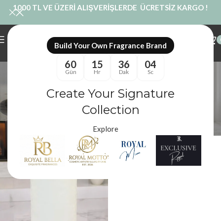
1000 TL VE ÜZERİ ALIŞVERİŞLERDE ÜCRETSİZ KARGO !
Build Your Own Fragrance Brand
60
15
36
03
50 cm Blok Mum
Gün
Hr
Dak
Sc
Kategoriler
Create Your Signature
Royal Mum
/
Ürünler “50 cm Blok Mum” olarak etiketlendi
Filtreler
Collection
Explore