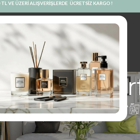
 TL VE ÜZERİ ALIŞVERİŞLERDE ÜCRETSİZ KARGO !
INE SATIŞ
PRIVATE LABEL
BLOG
KURUMSAL
İLETIŞIM
lı erkek pa
UM
PARFÜM
KOKU KESESI
KOLONYA
1 Ürünler
97 Ürünler
14 Ürünler
16 Ürünler