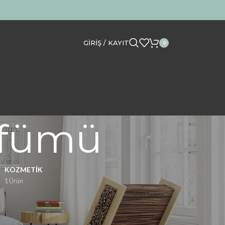
GIRIŞ / KAYIT
0
rfümü
KOZMETIK
1 Ürün
Filtreler
Göster
12