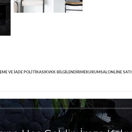
EME VE İADE POLITIKASI
KVKK BILGILENDIRME
KURUMSAL
ONLINE SATI