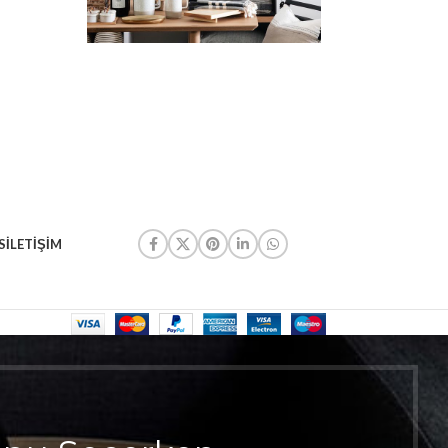
S
İLETIŞIM