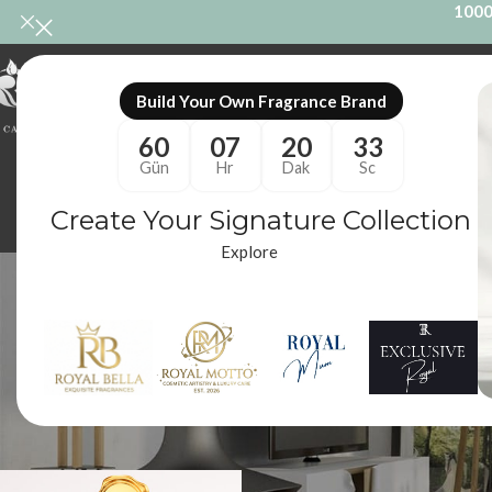
1000
ONL
Build Your Own Fragrance Brand
60
07
20
32
Gün
Hr
Dak
Sc
Create Your Signature Collection
Explore
ananas
ODA KOKUSU
M
86 Ürünler
10
Royal Mum
/
Ürünler “ananaslı erkek parfümü” olarak etiketlendi