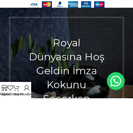
Royal
Dünyasına Hoş
Geldin İmza
Kokunu
Mağaza
İstek listesi
Sepet
Hesabım
Seçerken
Ayrıcalığı
Hisset.