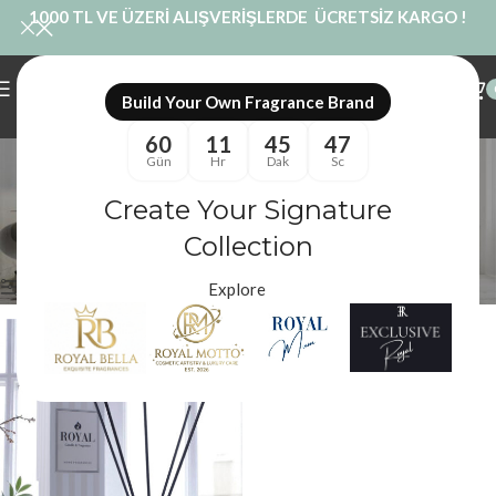
1000 TL VE ÜZERİ ALIŞVERİŞLERDE ÜCRETSİZ KARGO !
Build Your Own Fragrance Brand
60
11
45
46
Bahar Esintisi Oda
Gün
Hr
Dak
Sc
Kokusu
Create Your Signature
Collection
Kategoriler
Royal Mum
/
Ürünler “Bahar Esintisi Oda Kokusu” olarak etiketlendi
Filtreler
Explore