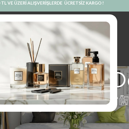
 TL VE ÜZERİ ALIŞVERİŞLERDE ÜCRETSİZ KARGO !
INE SATIŞ
PRIVATE LABEL
BLOG
KURUMSAL
İLETIŞIM
lik Temalı 
UM
PARFÜM
KOKU KESESI
KOLONYA
1 Ürünler
97 Ürünler
14 Ürünler
16 Ürünler