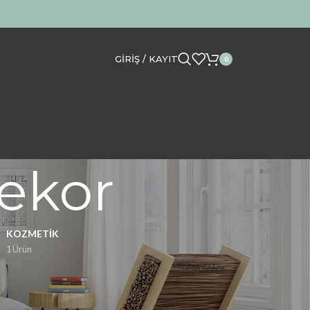
GIRIŞ / KAYIT
0
Dekor
KOZMETIK
1 Ürün
Filtreler
Göster
12