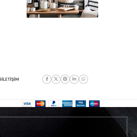
S
İLETIŞIM