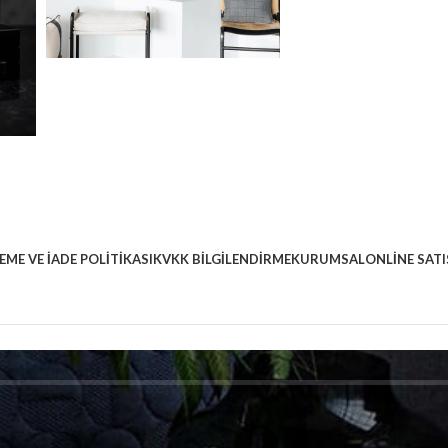
EME VE İADE POLITIKASI
KVKK BILGILENDIRME
KURUMSAL
ONLINE SATI