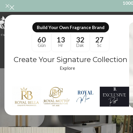
1000
ONL
Build Your Own Fragrance Brand
60
13
32
26
Gün
Hr
Dak
Sc
Create Your Signature Collection
Explore
Binici
ODA KOKUSU
M
86 Ürünler
10
Royal Mum
/
Ürünler “Binicilik Temalı Dekor” olarak etiketlendi