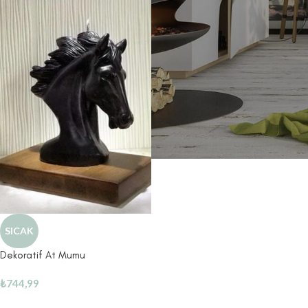
SICAK
Dekoratif At Mumu
₺
744,99