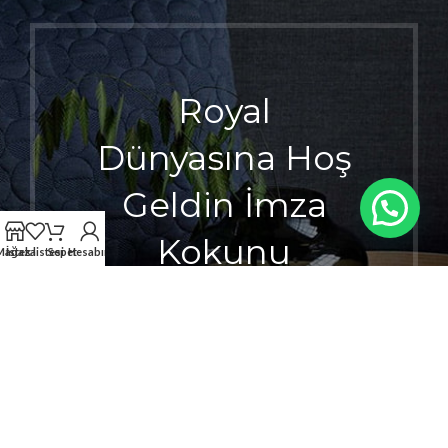
Royal
Dünyasına Hoş
Geldin İmza
Kokunu
Mağaza
İstek listesi
Sepet
Hesabım
Seçerken
Ayrıcalığı
Hisset.
1000 TL ÜZERİ KARGO ÜCRETSİZ