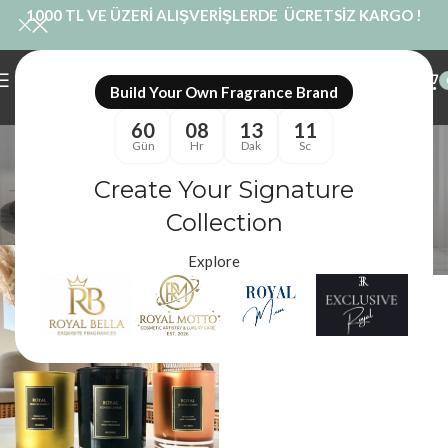
1000 TL VE ÜZERİ ALIŞVERİŞLERDE ÜCRETSİZ KARGO !
Build Your Own Fragrance Brand
60
08
13
11
büyük bardak mum
Gün
Hr
Dak
Sc
Kategoriler
Create Your Signature
Royal Mum
/
Ürünler “büyük bardak mum” olarak etiketlendi
Filtreler
Collection
Explore