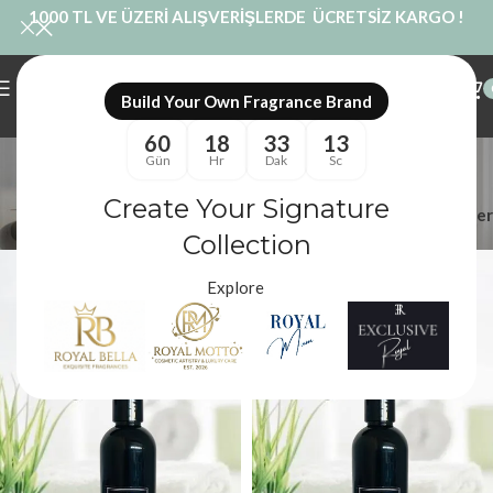
1000 TL VE ÜZERİ ALIŞVERİŞLERDE ÜCRETSİZ KARGO !
Build Your Own Fragrance Brand
60
18
33
13
Çamaşır Spreyi
Gün
Hr
Dak
Sc
Kategoriler
Create Your Signature
Filtreler
Royal Mum
/
Ürünler “Çamaşır Spreyi” olarak etiketlendi
Collection
Explore