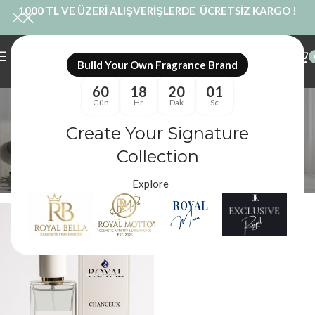
1000 TL VE ÜZERİ ALIŞVERİŞLERDE ÜCRETSİZ KARGO !
Build Your Own Fragrance Brand
60
18
20
00
chanel chance muadili
Gün
Hr
Dak
Sc
saç
Create Your Signature
Collection
Kategoriler
Royal Mum
/
Ürünler “chanel chance muadili saç” olarak etiketlendi
Filtreler
Explore