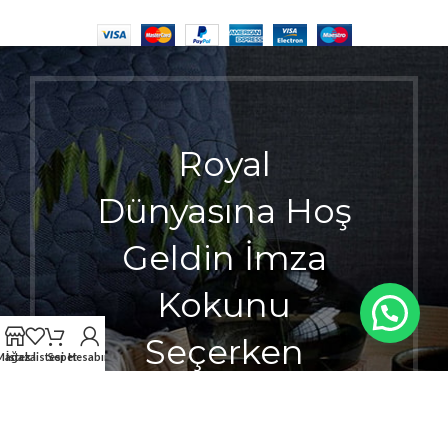
Royal
Dünyasına Hoş
Geldin İmza
Kokunu
Seçerken
Mağaza
İstek listesi
Sepet
Hesabım
Ayrıcalığı
Hisset.