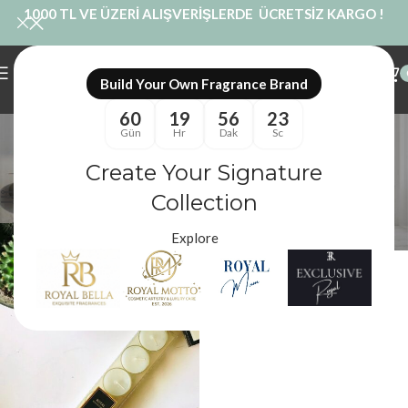
1000 TL VE ÜZERİ ALIŞVERİŞLERDE ÜCRETSİZ KARGO !
Build Your Own Fragrance Brand
60
19
56
23
Çiçeksi Esanslı Mum
Gün
Hr
Dak
Sc
Kategoriler
Create Your Signature
Royal Mum
/
Ürünler “Çiçeksi Esanslı Mum” olarak etiketlendi
Filtreler
Collection
Explore