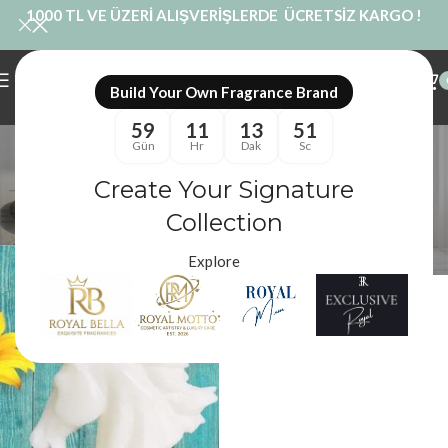
1000 TL VE ÜZERİ ALIŞVERİŞLERDE ÜCRETSİZ KARGO !
Build Your Own Fragrance Brand
59
11
13
51
Dekoratif At Objesi
Gün
Hr
Dak
Sc
Kategoriler
Create Your Signature
Royal Mum
/
Ürünler “Dekoratif At Objesi” olarak etiketlendi
Filtreler
Collection
Explore