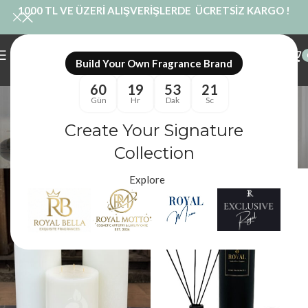
1000 TL VE ÜZERİ ALIŞVERİŞLERDE ÜCRETSİZ KARGO !
Build Your Own Fragrance Brand
60
19
53
20
Dekoratif Mum Seti
Gün
Hr
Dak
Sc
Kategoriler
Create Your Signature
Royal Mum
/
Ürünler “Dekoratif Mum Seti” olarak etiketlendi
Filtreler
Collection
Explore