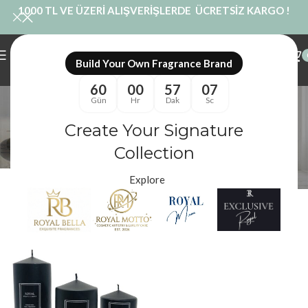
1000 TL VE ÜZERİ ALIŞVERİŞLERDE ÜCRETSİZ KARGO !
Build Your Own Fragrance Brand
60
00
57
06
Dekoratif Siyah Obje
Gün
Hr
Dak
Sc
Kategoriler
Create Your Signature
Royal Mum
/
Ürünler “Dekoratif Siyah Obje” olarak etiketlendi
Filtreler
Collection
Explore