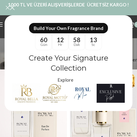
1000 TL VE ÜZERİ ALIŞVERİŞLERDE ÜCRETSİZ KARGO !
Build Your Own Fragrance Brand
60
12
58
12
dior eşdeğeri
Gün
Hr
Dak
Sc
Kategoriler
Create Your Signature
Filtreler
Royal Mum
/
Ürünler “dior eşdeğeri” olarak etiketlendi
Collection
Explore