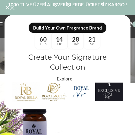
1000 TL VE ÜZERİ ALIŞVERİŞLERDE ÜCRETSİZ KARGO !
Build Your Own Fragrance Brand
60
14
28
20
Doğal Lavanta Yağı
Gün
Hr
Dak
Sc
Kategoriler
Create Your Signature
Royal Mum
/
Ürünler “Doğal Lavanta Yağı” olarak etiketlendi
Filtreler
Collection
Explore