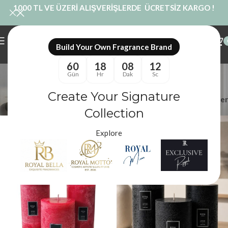
1000 TL VE ÜZERİ ALIŞVERİŞLERDE ÜCRETSİZ KARGO !
Build Your Own Fragrance Brand
60
18
08
12
Eskitme Mum
Gün
Hr
Dak
Sc
Kategoriler
Create Your Signature
Filtreler
Royal Mum
/
Ürünler “Eskitme Mum” olarak etiketlendi
Collection
Explore