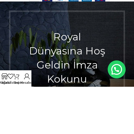
Royal
Dünyasına Hoş
Geldin İmza
Kokunu
Mağaza
İstek listesi
Sepet
Hesabım
Seçerken
Ayrıcalığı
Hisset.