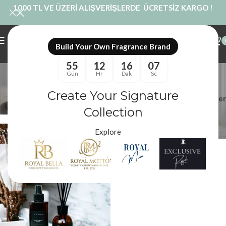
1000 TL VE ÜZERİ ALIŞVERİŞLERDE ÜCRETSİZ KARGO !
Build Your Own Fragrance Brand
55
12
16
06
Ev Parfümü
Gün
Hr
Dak
Sc
Kategoriler
Create Your Signature
Filtreler
Royal Mum
/
Ürünler “Ev Parfümü” olarak etiketlendi
Collection
Explore