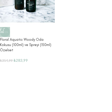
-20%
Floral Aquatic Woody Oda
Kokusu (100ml) ve Spreyi (150ml)
Özelset
₺
283,99
₺
354,99