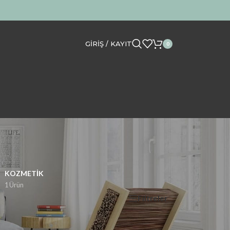
GIRIŞ / KAYIT
0
KOZMETIK
1 Ürün
Filtreler
Göster
12