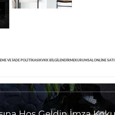
EME VE İADE POLITIKASI
KVKK BILGILENDIRME
KURUMSAL
ONLINE SATI
sına Hoş Geldin İmza Kok