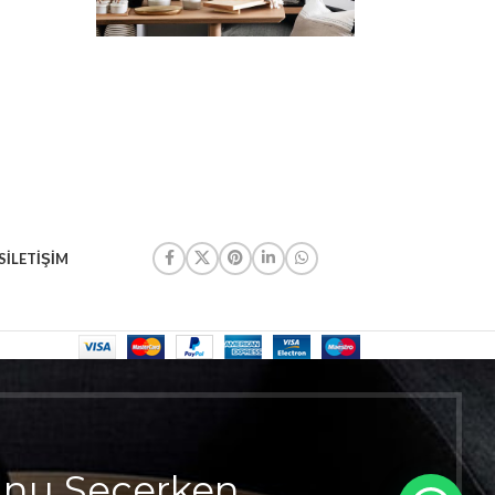
S
İLETIŞIM
unu Seçerken