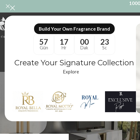
1000
ONL
Build Your Own Fragrance Brand
57
17
00
22
Gün
Hr
Dak
Sc
Create Your Signature Collection
Explore
ODA KOKUSU
M
86 Ürünler
10
Royal Mum
/
Ürünler “Faces Mum” olarak etiketlendi