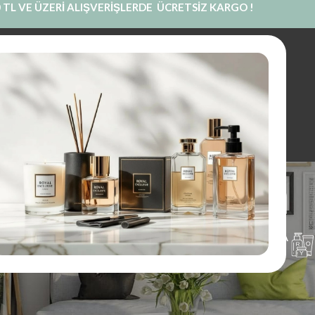
 TL VE ÜZERİ ALIŞVERİŞLERDE ÜCRETSİZ KARGO !
INE SATIŞ
PRIVATE LABEL
BLOG
KURUMSAL
İLETIŞIM
Faces Mum
UM
PARFÜM
KOKU KESESI
KOLONYA
1 Ürünler
97 Ürünler
14 Ürünler
16 Ürünler