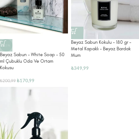
Beyaz Sabun Kokulu – 180 gr –
-15%
Metal Kapaklı – Beyaz Bardak
Beyaz Sabun – White Soap – 50
Mum
ml Çubuklu Oda Ve Ortam
Kokusu
₺
349,99
₺
170,99
₺
200,99