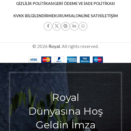
GIZLILIK POLITIKASI
GERI ÖDEME VE İADE POLITIKASI
KVKK BILGILENDIRME
KURUMSAL
ONLINE SATIS
İLETIŞIM
© 2026
Royal
. All rights reserved.
Royal
Dünyasına Hoş
Geldin İmza