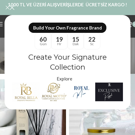
1000 TL VE ÜZERİ ALIŞVERİŞLERDE ÜCRETSİZ KARGO !
Build Your Own Fragrance Brand
60
19
15
22
Ferah Ev Kokusu
Gün
Hr
Dak
Sc
Kategoriler
Create Your Signature
Royal Mum
/
Ürünler “Ferah Ev Kokusu” olarak etiketlendi
Filtreler
Collection
Explore