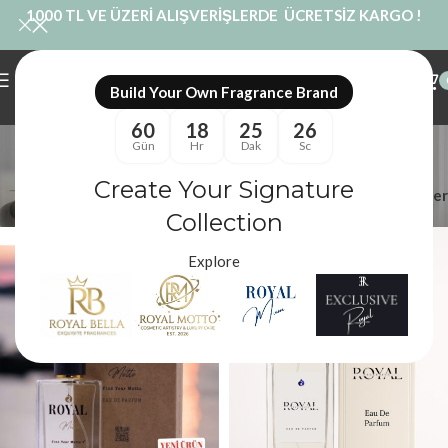
1000 TL VE ÜZERİ ALIŞVERİŞLERDE ÜCRETSİZ KARGO !
Build Your Own Fragrance Brand
60
18
25
25
golden earth
Gün
Hr
Dak
Sc
Kategoriler
Create Your Signature
Filtreler
Royal Mum
/
Ürünler “golden earth” olarak etiketlendi
Collection
Explore