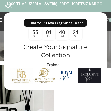
1000 TL VE ÜZERİ ALIŞVERİŞLERDE ÜCRETSİZ KARGO !
Build Your Own Fragrance Brand
55
01
40
21
Hafif Oda Parfümü
Gün
Hr
Dak
Sc
Kategoriler
Create Your Signature
Royal Mum
/
Ürünler “Hafif Oda Parfümü” olarak etiketlendi
Filtreler
Collection
Explore