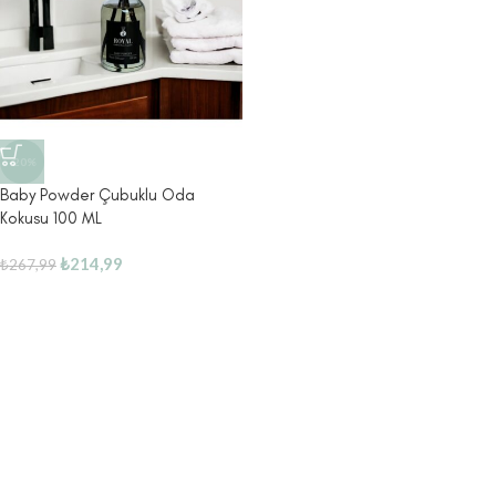
-20%
Baby Powder Çubuklu Oda
Kokusu 100 ML
₺
214,99
₺
267,99