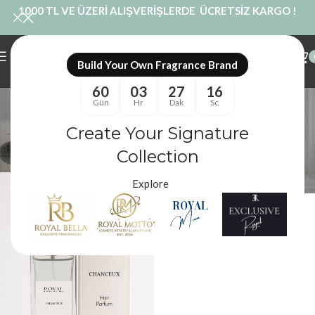
1000 TL VE ÜZERİ ALIŞVERİŞLERDE ÜCRETSİZ KARGO !
Build Your Own Fragrance Brand
60
03
27
16
hair mist önerileri
Gün
Hr
Dak
Sc
Kategoriler
Create Your Signature
Royal Mum
/
Ürünler “hair mist önerileri” olarak etiketlendi
Filtreler
Collection
Explore