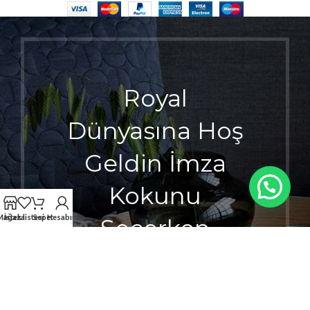
Royal
Dünyasına Hoş
Geldin İmza
Kokunu
Mağaza
İstek listesi
Sepet
Hesabım
Seçerken
Ayrıcalığı
Hisset.