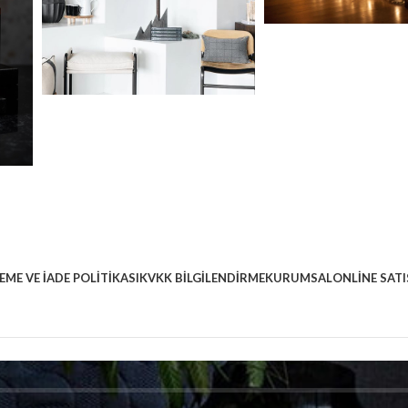
EME VE İADE POLITIKASI
KVKK BILGILENDIRME
KURUMSAL
ONLINE SATI