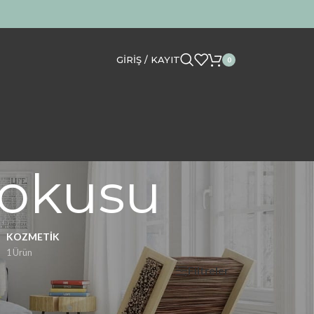
GIRIŞ / KAYIT
0
 kokusu
KOZMETIK
1 Ürün
Filtreler
Göster
12