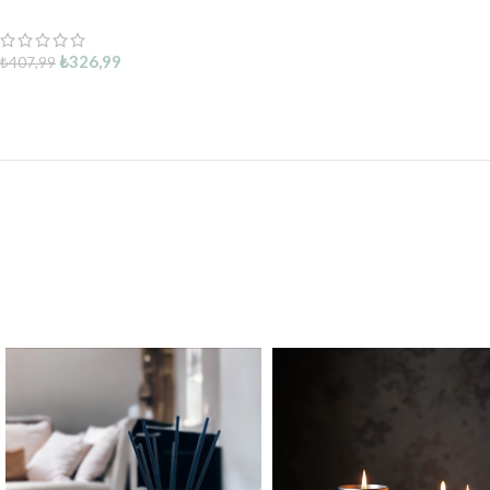
₺
326,99
₺
407,99