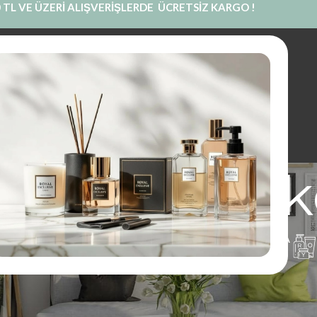
 TL VE ÜZERİ ALIŞVERİŞLERDE ÜCRETSİZ KARGO !
INE SATIŞ
PRIVATE LABEL
BLOG
KURUMSAL
İLETIŞIM
vanilya oda
UM
PARFÜM
KOKU KESESI
KOLONYA
1 Ürünler
97 Ürünler
14 Ürünler
16 Ürünler