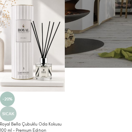
-20%
SICAK
Royal Bella Çubuklu Oda Kokusu
100 ml – Premıum Edıtıon