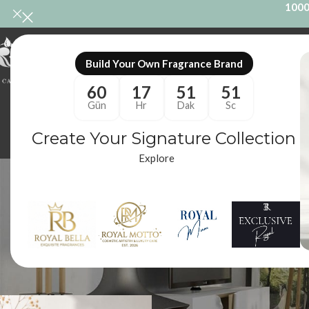
1000
ONL
Build Your Own Fragrance Brand
60
17
51
51
Gün
Hr
Dak
Sc
Create Your Signature Collection
Explore
iris ve 
ODA KOKUSU
M
86 Ürünler
10
Royal Mum
/
Ürünler “iris ve vanilya oda kokusu” olarak etiketlendi