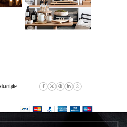
S
İLETIŞIM