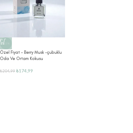
-15%
Özel Fiyat – Berry Musk -çubuklu
Oda Ve Ortam Kokusu
₺
174,99
₺
204,99