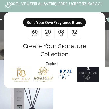
1000 TL VE ÜZERİ ALIŞVERİŞLERDE ÜCRETSİZ KARGO !
Build Your Own Fragrance Brand
60
20
08
02
Kalıcı Mini Koku
Gün
Hr
Dak
Sc
Kategoriler
Create Your Signature
Royal Mum
/
Ürünler “Kalıcı Mini Koku” olarak etiketlendi
Filtreler
Collection
Explore