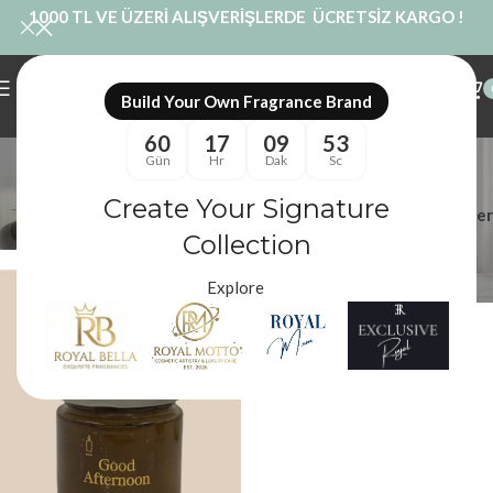
1000 TL VE ÜZERİ ALIŞVERİŞLERDE ÜCRETSİZ KARGO !
Build Your Own Fragrance Brand
60
17
09
53
Kavanoz Mum
Gün
Hr
Dak
Sc
Kategoriler
Create Your Signature
Filtreler
Royal Mum
/
Ürünler “Kavanoz Mum” olarak etiketlendi
Collection
Explore