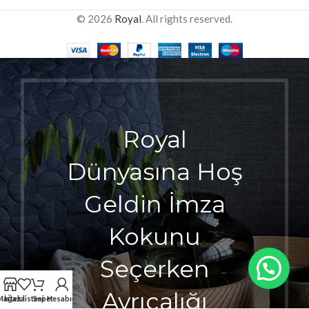
© 2026
Royal
. All rights reserved.
Royal
Dünyasına Hoş
Geldin İmza
Kokunu
Seçerken
Ayrıcalığı
Mağaza
İstek listesi
Sepet
Hesabım