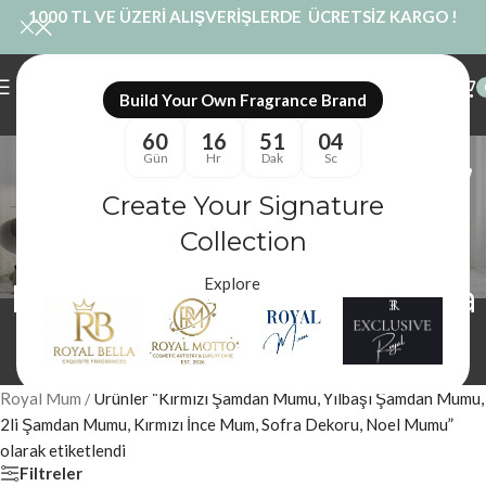
1000 TL VE ÜZERİ ALIŞVERİŞLERDE ÜCRETSİZ KARGO !
Build Your Own Fragrance Brand
60
16
51
04
Kırmızı Şamdan Mumu,
Gün
Hr
Dak
Sc
Yılbaşı Şamdan Mumu,
Create Your Signature
Collection
2li Şamdan Mumu,
Explore
Kırmızı İnce Mum, Sofra
Dekoru, Noel Mumu
Kategoriler
Royal Mum
/
Ürünler “Kırmızı Şamdan Mumu, Yılbaşı Şamdan Mumu,
2li Şamdan Mumu, Kırmızı İnce Mum, Sofra Dekoru, Noel Mumu”
olarak etiketlendi
Filtreler