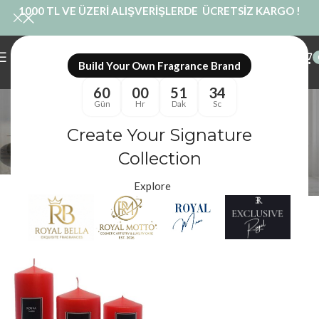
1000 TL VE ÜZERİ ALIŞVERİŞLERDE ÜCRETSİZ KARGO !
Build Your Own Fragrance Brand
60
00
51
34
Kırmızı Silindir Mum
Gün
Hr
Dak
Sc
Kategoriler
Create Your Signature
Royal Mum
/
Ürünler “Kırmızı Silindir Mum” olarak etiketlendi
Filtreler
Collection
Explore