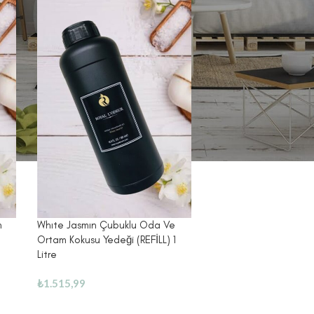
m
Whıte Jasmın Çubuklu Oda Ve
Ortam Kokusu Yedeği (REFİLL) 1
Litre
₺
1.515,99