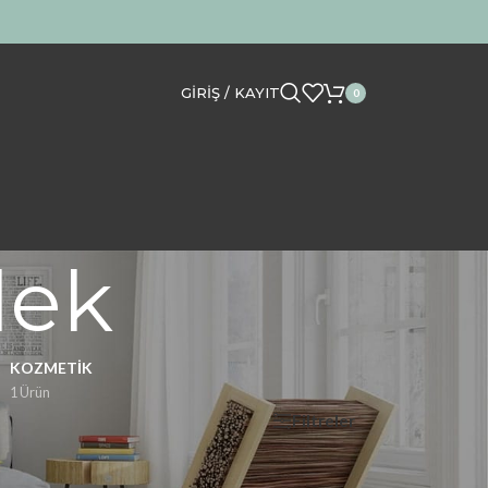
GIRIŞ / KAYIT
0
dek
KOZMETIK
1 Ürün
Filtreler
Göster
12