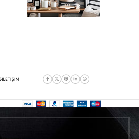
S
İLETIŞIM