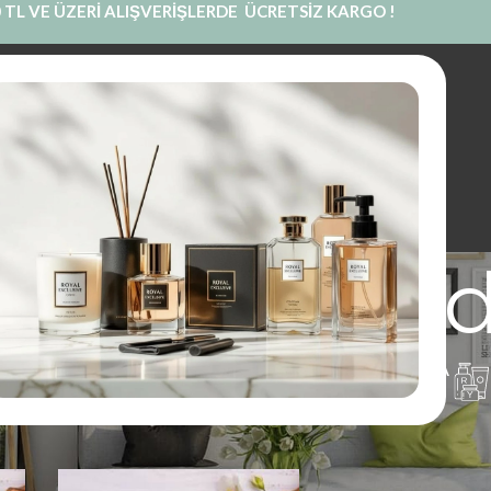
 TL VE ÜZERİ ALIŞVERİŞLERDE ÜCRETSİZ KARGO !
INE SATIŞ
PRIVATE LABEL
BLOG
KURUMSAL
İLETIŞIM
u dolum ye
UM
PARFÜM
KOKU KESESI
KOLONYA
1 Ürünler
97 Ürünler
14 Ürünler
16 Ürünler