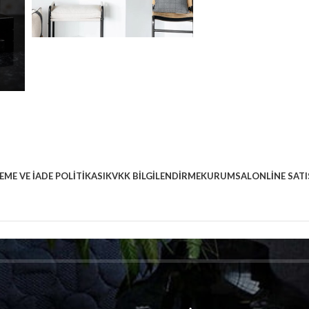
EME VE İADE POLITIKASI
KVKK BILGILENDIRME
KURUMSAL
ONLINE SATI