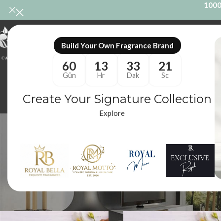
1000
ONL
Build Your Own Fragrance Brand
60
13
33
20
Gün
Hr
Dak
Sc
Create Your Signature Collection
Explore
kok
ODA KOKUSU
M
86 Ürünler
10
Royal Mum
/
Ürünler “koku dolum yedek” olarak etiketlendi