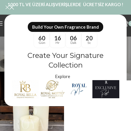
1000 TL VE ÜZERİ ALIŞVERİŞLERDE ÜCRETSİZ KARGO !
Build Your Own Fragrance Brand
60
16
06
20
Kokusuz Mum Seti
Gün
Hr
Dak
Sc
Kategoriler
Create Your Signature
Royal Mum
/
Ürünler “Kokusuz Mum Seti” olarak etiketlendi
Filtreler
Collection
Explore