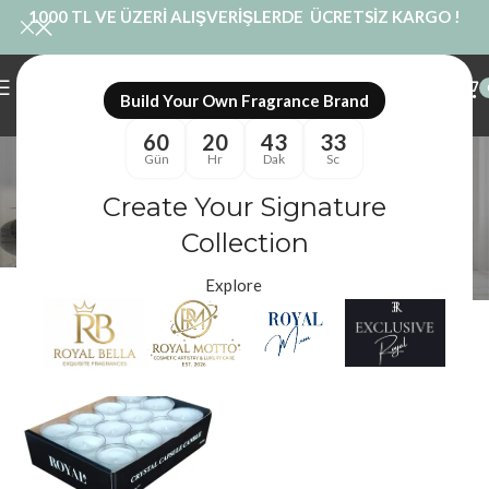
1000 TL VE ÜZERİ ALIŞVERİŞLERDE ÜCRETSİZ KARGO !
Build Your Own Fragrance Brand
60
20
43
33
Kristal Kapsül Mum
Gün
Hr
Dak
Sc
Kategoriler
Create Your Signature
Royal Mum
/
Ürünler “Kristal Kapsül Mum” olarak etiketlendi
Filtreler
Collection
Explore