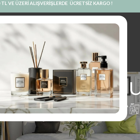
 TL VE ÜZERİ ALIŞVERİŞLERDE ÜCRETSİZ KARGO !
INE SATIŞ
PRIVATE LABEL
BLOG
KURUMSAL
İLETIŞIM
n muse mua
UM
PARFÜM
KOKU KESESI
KOLONYA
1 Ürünler
97 Ürünler
14 Ürünler
16 Ürünler