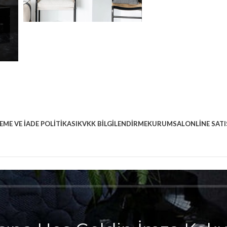
EME VE İADE POLITIKASI
KVKK BILGILENDIRME
KURUMSAL
ONLINE SATI