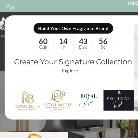
1000
ONL
Build Your Own Fragrance Brand
60
14
43
56
Gün
Hr
Dak
Sc
Create Your Signature Collection
Explore
moder
ODA KOKUSU
M
86 Ürünler
10
Royal Mum
/
Ürünler “modern muse muadili” olarak etiketlendi