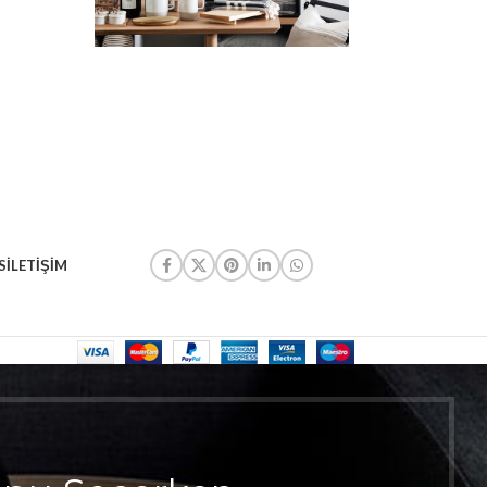
S
İLETIŞIM