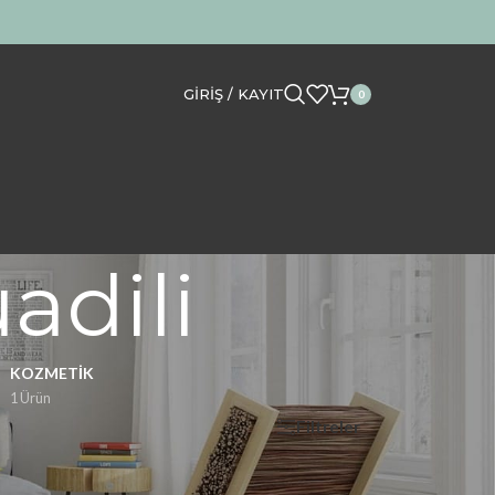
GIRIŞ / KAYIT
0
dili
KOZMETIK
1 Ürün
Filtreler
Göster
12