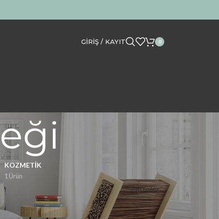
GIRIŞ / KAYIT
0
eği
KOZMETIK
1 Ürün
Filtreler
Göster
12