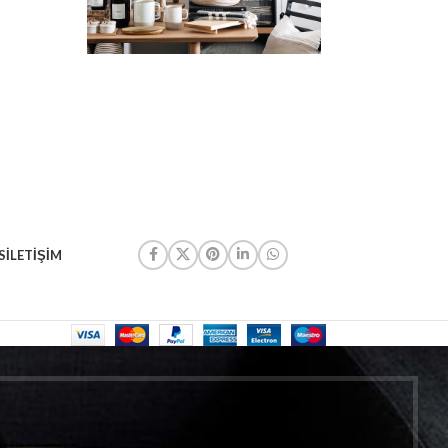
S
İLETIŞIM