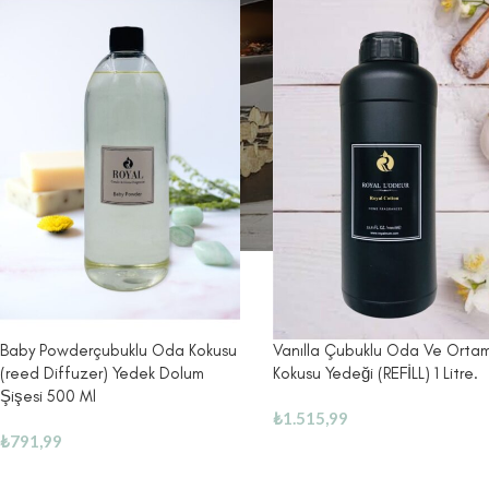
Baby Powderçubuklu Oda Kokusu
Vanılla Çubuklu Oda Ve Orta
(reed Diffuzer) Yedek Dolum
Kokusu Yedeği (REFİLL) 1 Litre.
Şişesi 500 Ml
₺
1.515,99
₺
791,99