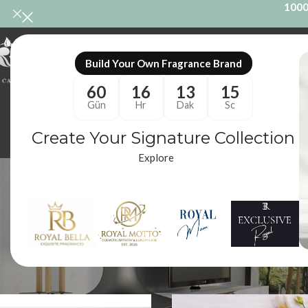
1000
ONL
Build Your Own Fragrance Brand
60
16
13
14
Gün
Hr
Dak
Sc
Create Your Signature Collection
Explore
Oda 
ODA KOKUSU
M
86 Ürünler
10
Royal Mum
/
Ürünler “Oda Kokusu Yedeği” olarak etiketlendi