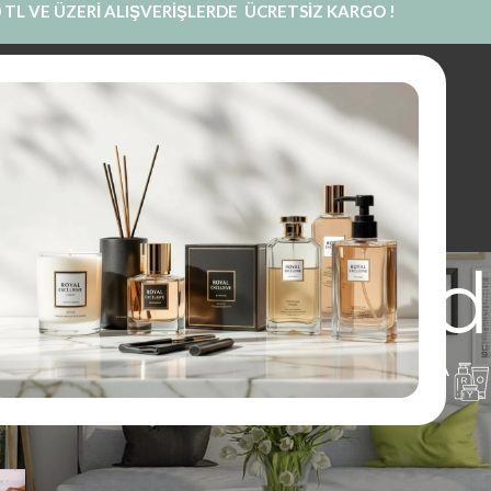
 TL VE ÜZERİ ALIŞVERİŞLERDE ÜCRETSİZ KARGO !
INE SATIŞ
PRIVATE LABEL
BLOG
KURUMSAL
İLETIŞIM
Kokusu Yed
UM
PARFÜM
KOKU KESESI
KOLONYA
1 Ürünler
97 Ürünler
14 Ürünler
16 Ürünler