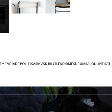
EME VE İADE POLITIKASI
KVKK BILGILENDIRME
KURUMSAL
ONLINE SATI