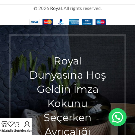
© 2026
Royal
. All rights reserved.
Royal
Dünyasına Hoş
Geldin İmza
Kokunu
Seçerken
Ayrıcalığı
Mağaza
İstek listesi
Sepet
Hesabım