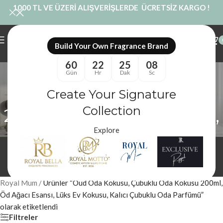
1000 TL VE ÜZERİ ALIŞVERİŞLERDE ÜCRETSİZ KARGO !
Build Your Own Fragrance Brand
60
22
25
08
Oud Oda Kokusu,
Gün
Hr
Dak
Sc
Çubuklu Oda Kokusu
Create Your Signature
Collection
200ml, Öd Ağacı Esansı,
Explore
Lüks Ev Kokusu, Kalıcı
Çubuklu Oda Parfümü
Kategoriler
Royal Mum
/
Ürünler “Oud Oda Kokusu, Çubuklu Oda Kokusu 200ml,
Öd Ağacı Esansı, Lüks Ev Kokusu, Kalıcı Çubuklu Oda Parfümü”
olarak etiketlendi
Filtreler