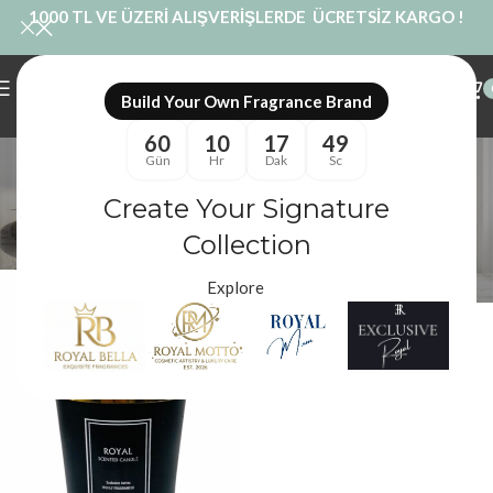
1000 TL VE ÜZERİ ALIŞVERİŞLERDE ÜCRETSİZ KARGO !
Build Your Own Fragrance Brand
60
10
17
49
Powder Soft Mum
Gün
Hr
Dak
Sc
Kategoriler
Create Your Signature
Royal Mum
/
Ürünler “Powder Soft Mum” olarak etiketlendi
Filtreler
Collection
Explore