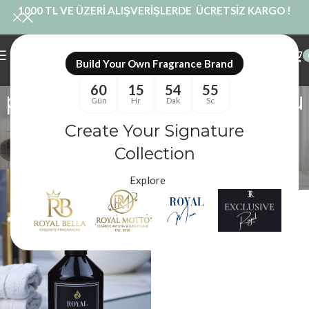
1000 TL VE ÜZERİ ALIŞVERİŞLERDE ÜCRETSİZ KARGO !
Build Your Own Fragrance Brand
60
15
54
55
powder soft oda kokusu
Gün
Hr
Dak
Sc
Kategoriler
Create Your Signature
Royal Mum
/
Ürünler “powder soft oda kokusu” olarak etiketlendi
Filtreler
Collection
Explore