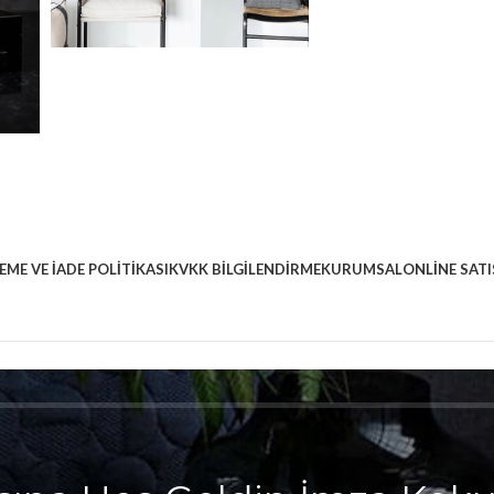
EME VE İADE POLITIKASI
KVKK BILGILENDIRME
KURUMSAL
ONLINE SATI