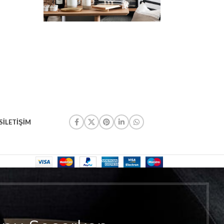
S
İLETIŞIM