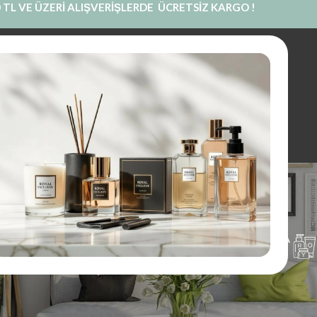
 TL VE ÜZERİ ALIŞVERİŞLERDE ÜCRETSİZ KARGO !
INE SATIŞ
PRIVATE LABEL
BLOG
KURUMSAL
İLETIŞIM
royal a314
UM
PARFÜM
KOKU KESESI
KOLONYA
1 Ürünler
97 Ürünler
14 Ürünler
16 Ürünler