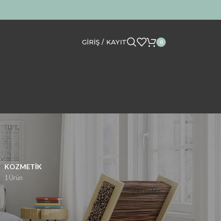
GIRIŞ / KAYIT
0
KOZMETIK
1 Ürün
Filtreler
Göster
12