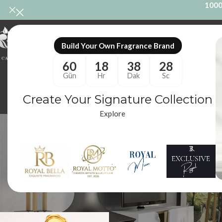
1000
ONL
Build Your Own Fragrance Brand
60
18
38
27
Gün
Hr
Dak
Sc
Create Your Signature Collection
Explore
ODA KOKUSU
M
86 Ürünler
10
Royal Mum
/
Ürünler “royal a314” olarak etiketlendi