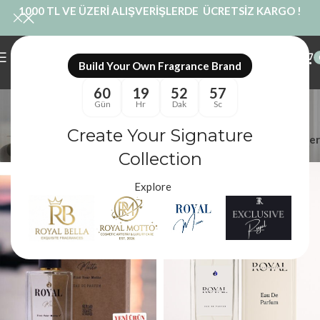
1000 TL VE ÜZERİ ALIŞVERİŞLERDE ÜCRETSİZ KARGO !
Build Your Own Fragrance Brand
60
19
52
56
royal r302
Gün
Hr
Dak
Sc
Kategoriler
Create Your Signature
Filtreler
Royal Mum
/
Ürünler “royal r302” olarak etiketlendi
Collection
Explore