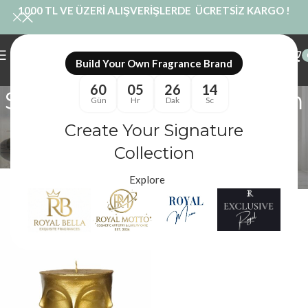
1000 TL VE ÜZERİ ALIŞVERİŞLERDE ÜCRETSİZ KARGO !
Build Your Own Fragrance Brand
60
05
26
14
Sanatsal Dekoratif Mum
Gün
Hr
Dak
Sc
Kategoriler
Create Your Signature
Royal Mum
/
Ürünler “Sanatsal Dekoratif Mum” olarak etiketlendi
Filtreler
Collection
Explore