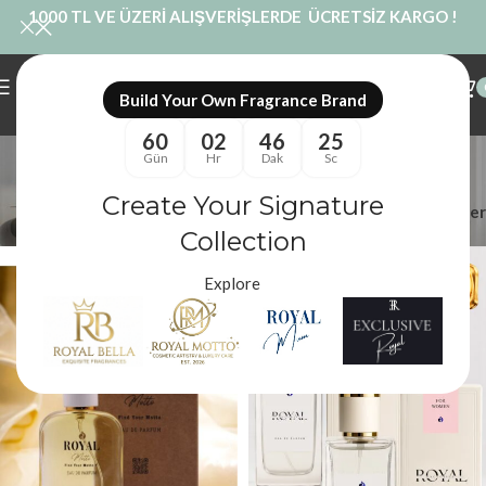
1000 TL VE ÜZERİ ALIŞVERİŞLERDE ÜCRETSİZ KARGO !
Build Your Own Fragrance Brand
60
02
46
24
scandal muadili
Gün
Hr
Dak
Sc
Kategoriler
Create Your Signature
Filtreler
Royal Mum
/
Ürünler “scandal muadili” olarak etiketlendi
Collection
Explore